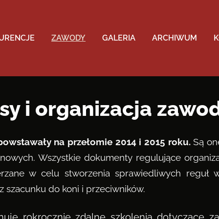
URENCJE
ZAWODY
GALERIA
ARCHIWUM
K
y i organizacja zaw
powstawały na przełomie 2014 i 2015 roku.
Są on
nowych. Wszystkie dokumenty regulujące organizac
erzane w celu stworzenia sprawiedliwych reguł
z szacunku do koni i przeciwników.
uje rokrocznie zdalne szkolenia dotyczące za