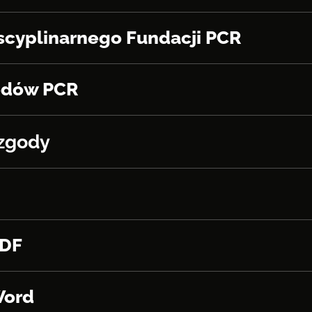
cyplinarnego Fundacji PCR
odów PCR
 zgody
PDF
Word