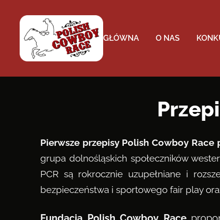
GŁÓWNA
O NAS
KONK
Przepis
Pierwsze przepisy Polish Cowboy Race 
grupa dolnośląskich społeczników wester
PCR są rokrocznie uzupełniane i rozsz
bezpieczeństwa i sportowego fair play ora
Fundacja Polish Cowboy Race
propon