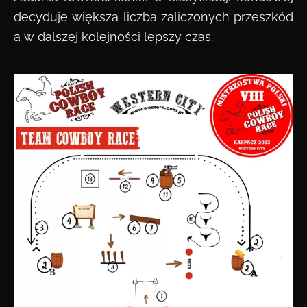
decyduje większa liczba zaliczonych przeszkód
a w dalszej kolejności lepszy czas.